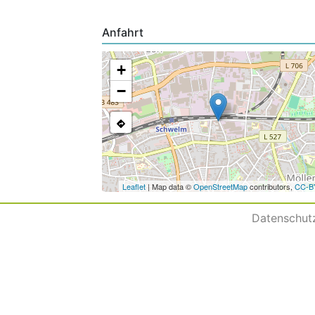
Anfahrt
+
−
Leaflet
| Map data ©
OpenStreetMap
contributors,
CC-B
Datenschut