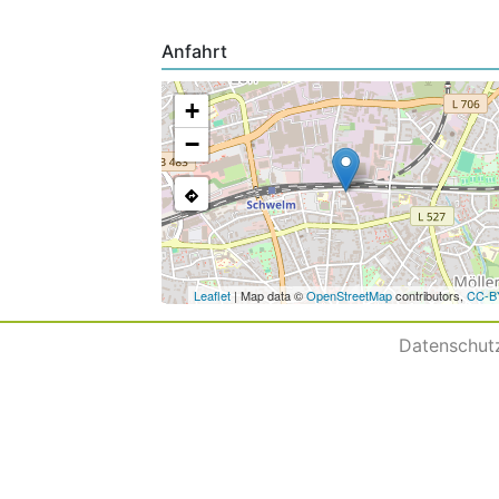
Anfahrt
+
−
Leaflet
| Map data ©
OpenStreetMap
contributors,
CC-B
Datenschut