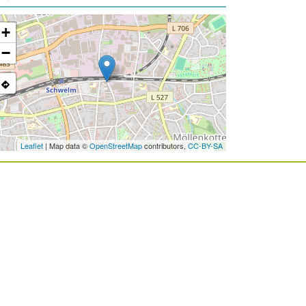
+
−
Leaflet
| Map data ©
OpenStreetMap
contributors,
CC-BY-SA