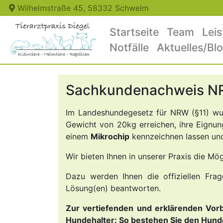
Wilhelmstraße 45, 58332 Schwelm
Startseite
Team
Lei
Notfälle
Aktuelles/Bl
Sachkundenachweis 
Im Landeshundegesetz für NRW (§11) wur
Gewicht von 20kg erreichen, ihre Eign
einem
Mikrochip
kennzeichnen lassen un
Wir bieten Ihnen in unserer Praxis die M
Dazu werden Ihnen die offiziellen Fra
Lösung(en) beantworten.
Zur vertiefenden und erklärenden Vo
Hundehalter: So bestehen Sie den Hunde