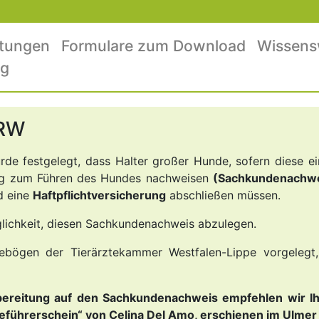
stungen
Formulare zum Download
Wissens
og
NRW
de festgelegt, dass Halter großer Hunde, sofern diese 
ung zum Führen des Hundes nachweisen
(Sachkundenachwe
d eine
Haftpflichtversicherung
abschließen müssen.
öglichkeit, diesen Sachkundenachweis abzulegen.
gebögen der Tierärztekammer Westfalen-Lippe vorgelegt,
rbereitung auf den Sachkundenachweis empfehlen wir I
führerschein“ von Celina Del Amo, erschienen im Ulmer 